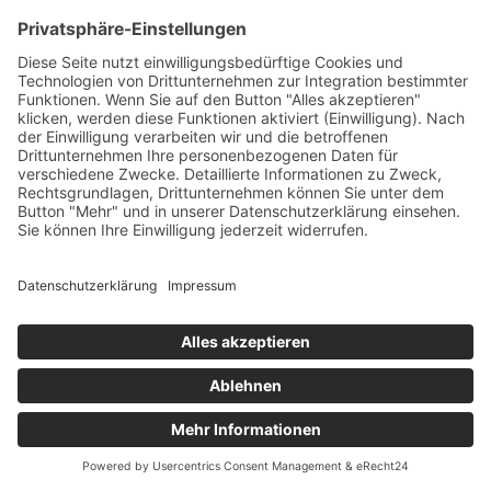
Speicherung bestimmter Cookies auf Ihrem
Endgerät oder zum Einsatz bestimmter
Technologien einzuholen und diese
datenschutzkonform zu dokumentieren.
Anbieter dieser Technologie ist die Usercentrics
GmbH, Sendlinger Straße 7, 80331 München,
Website:
https://usercentrics.com/de/
(im
Folgenden „Usercentrics“).
Wenn Sie unsere Website betreten, werden
folgende personenbezogene Daten an
Usercentrics übertragen:
Ihre Einwilligung(en) bzw. der Widerruf
Ihrer Einwilligung(en)
Ihre IP-Adresse