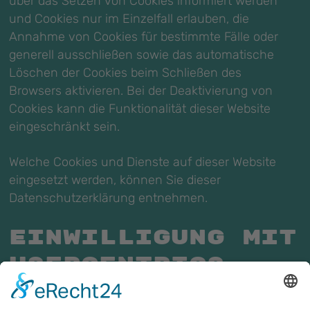
über das Setzen von Cookies informiert werden
und Cookies nur im Einzelfall erlauben, die
Annahme von Cookies für bestimmte Fälle oder
generell ausschließen sowie das automatische
Löschen der Cookies beim Schließen des
Browsers aktivieren. Bei der Deaktivierung von
Cookies kann die Funktionalität dieser Website
eingeschränkt sein.
Welche Cookies und Dienste auf dieser Website
eingesetzt werden, können Sie dieser
Datenschutzerklärung entnehmen.
Einwilligung mit
Usercentrics
Diese Website nutzt die Consent-Technologie
von Usercentrics, um Ihre Einwilligung zur