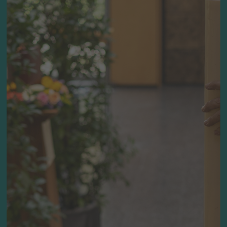
Grabbeigaben
Auch die Auswahl von geeigneten,
persönlichen Grabbeigaben ist Zeit des
liebevollen Gedenkens. Jedoch ist hier auf
vergängliche Materialien zu achten. Wenn
sie es möchten, können auch Kinder in die
Zeremonie eingebunden werden.
Beispielsweise durch das Vortragen
persönlicher Worte oder eines Gebets oder
durch Beiträge für die Dekoration mit
Bildern.