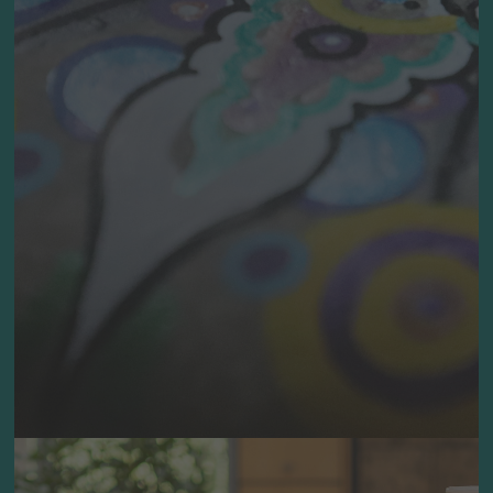
einem ganz besonderen Moment der
Erinnerung. Meist wird auf der Trauerfeier
gemeinsam gesungen und gebetet. Es
werden Reden gehalten, die auf die
Persönlichkeit des Verstorbenen eingehen
und sich an die gemeinsame Zeit erinnert.
Hat der Verstorbene ein bestimmtes Hobby
gehabt, so kann die Dekoration darauf
abgestimmt werden.